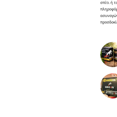
σπίτι ή 
πληροφόρ
ασυναγών
προσδοκί