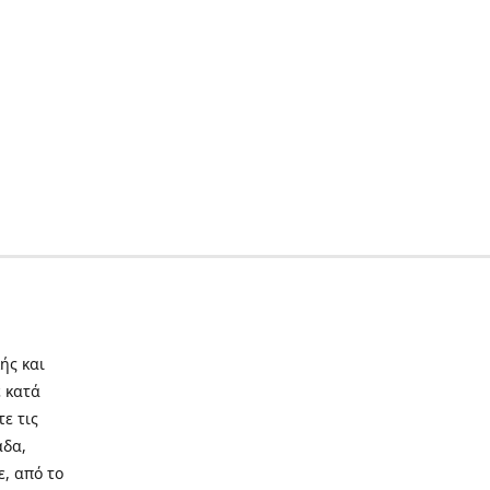
ής και
 κατά
τε τις
άδα,
ε, από το