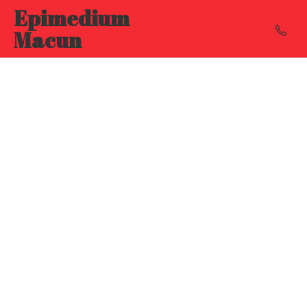
Epimedium
Macun