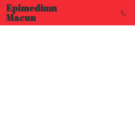
Epimedium
Macun